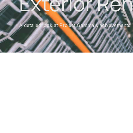
Exterior Re
A detailed look at Project Gamma's achievements.